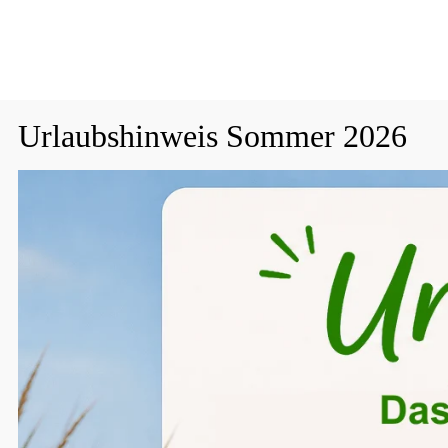
Persönliche Beratung unter:
+49 (0) 2164 9599707
Urlaubshinweis Sommer 2026
Fenster- & Türsicherungen
Katzennet
Vom 24.07.2026 -- 18.08.2026 sind keine Bestellungen möglich.
Ihr Team von Katzennetze.net