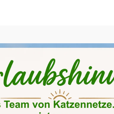
Seit 2010 ihr Spezialist für Katzennetze
ze
Gehege & Volieren
Montageartikel
Bausät