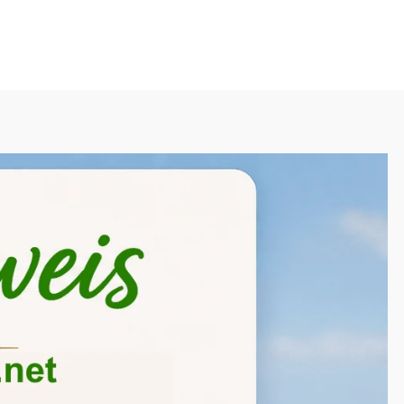
info@katzennetze.net
+49 (0)2164 95 99 70 7
0,00
€
ze
Sonstiges
Kontakt