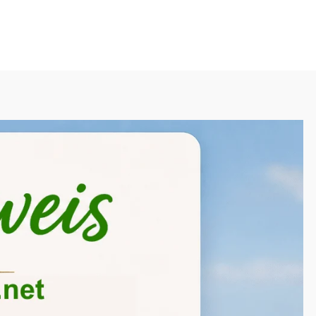
info@katzennetze.net
+49 (0)2164 95 99 70 7
0,00
€
ze
Sonstiges
Kontakt