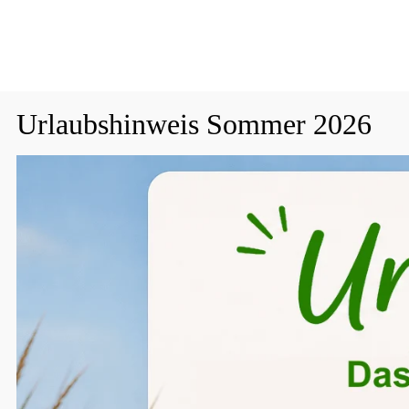
Persönliche Beratung unter:
+49 (0) 2164 9599707
Urlaubshinweis Sommer 2026
Fenster- & Türsicherungen
Katzennet
Vom 24.07.2026 -- 18.08.2026 sind keine Bestellungen möglich.
Ihr Team von Katzennetze.net