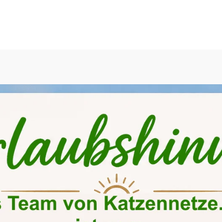
Seit 2010 ihr Spezialist für Katzennetze
ze
Gehege & Volieren
Montageartikel
Bausät